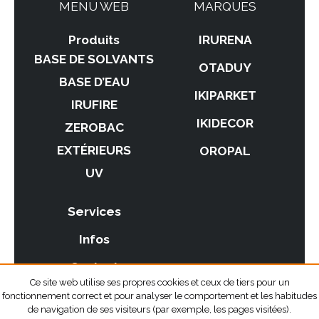
MENU WEB
MARQUES
Produits
IRURENA
BASE DE SOLVANTS
OTADUY
BASE D’EAU
IKIPARKET
IRUFIRE
IKIDECOR
ZEROBAC
EXTÉRIEURS
OROPAL
UV
Services
Infos
Contact
Ce site web utilise ses propres cookies et ceux de tiers pour un
fonctionnement correct et pour analyser le comportement et les habitudes
de navigation de ses visiteurs (par exemple, les pages visitées).