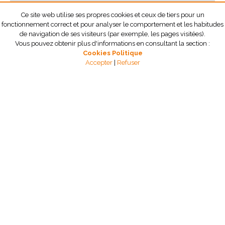
Ce site web utilise ses propres cookies et ceux de tiers pour un
En soumetant ce formulaire, vous acceptez
fonctionnement correct et pour analyser le comportement et les habitudes
expressément notre
Politique de Confidentialité
de navigation de ses visiteurs (par exemple, les pages visitées).
Vous pouvez obtenir plus d'informations en consultant la section :
J'accepte de recevoir des communications
Cookies Politique
d’Irurena Group par courriel.
Accepter
|
Refuser
Service Clientèle